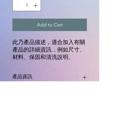
Add to Cart
此乃產品描述，適合加入有關
產品的詳細資訊，例如尺寸、
材料、保固和清洗說明。
產品資訊
這是產品詳情，適合加入有關產品的更
退貨與退款政策
多資訊，例如尺寸、材料、保固和清洗
說明。另外，您也可在此處形容產品的
獨特之處，以及可給客戶帶來的好處。
這是退貨與退款政策，適合向客戶解釋
運送資訊
買家總是希望能在購買之前清楚了解產
如何處理不滿意的產品。撰寫政策時，
品。所以請盡量提供資訊，讓顧客有信
請盡量開門見山，以便建立互信，讓顧
心和决心購買產品。
客有信心購買您的產品。
這是個運送政策，適合加入與運送方
法、包裝和費用相關的資訊。撰寫政策