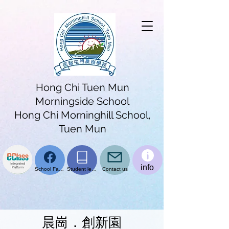
Hong Chi Tuen Mun
Morningside School
Hong Chi Morninghill School,
Tuen Mun
info
School Facebook page
Student learning platform
Contact us
​晨崗．創新園