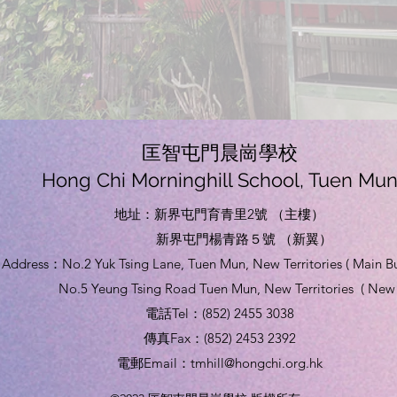
匡智屯門晨崗學校
Hong Chi Morninghill School, Tuen Mu
地址：
新界屯門育青里2號 （主樓）
新界屯門楊青路５號 （新翼）
​Address：No.2 Yuk Tsing Lane, Tuen Mun, New Territories ( Main Bu
No.5 Yeung Tsing Road Tuen Mun, New Territories ( New
電話Tel：(852) 2455 3038
傳真Fax：(852) 2453 2392
​電郵Email：
tmhill@hongchi.org.hk