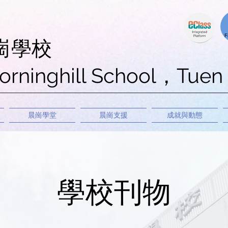
F
崗學校
orninghill School，Tuen
晨崗學堂
晨崗支援
成就與動態
學校
​刊物