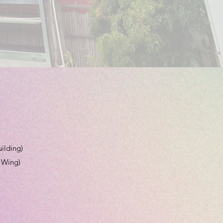
n
ilding)
 Wing)