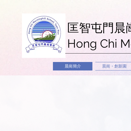
匡智屯門晨
Hong Chi M
晨崗簡介
晨崗・創新園