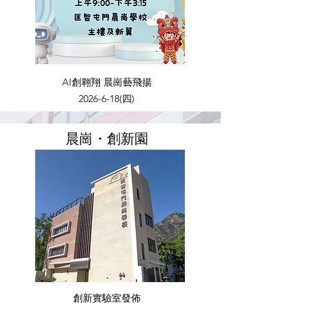
AI創翱翔 晨崗藝飛揚
2026-6-18
(四)
​晨崗・創新園
創新實驗室發佈