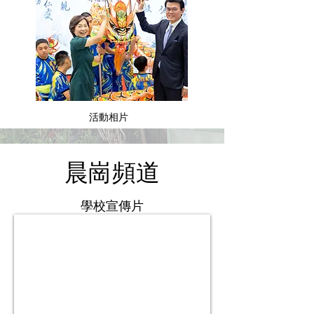
活動相片
​晨崗頻道
學校宣傳片