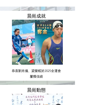
晨​崗成就
恭喜劉肖儀、梁樂榣於2025全運會
屢獲佳績
​晨崗動態