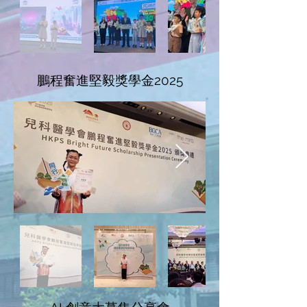
鵬程奮進堅毅獎學金2025