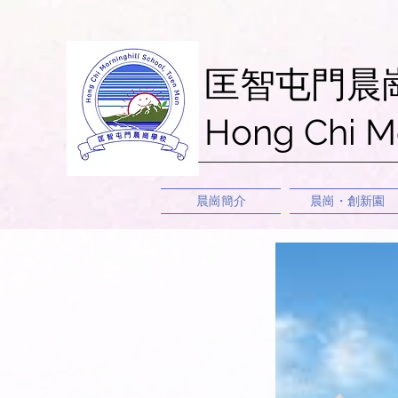
匡智屯門晨
Hong Chi M
晨崗簡介
晨崗・創新園