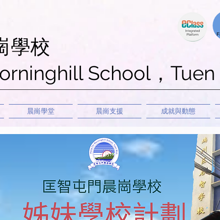
F
崗學校
orninghill School，Tuen
晨崗學堂
晨崗支援
成就與動態