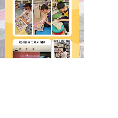
匡智屯門晨崗學校
Hong Chi Morninghill School, Tuen Mun
地址：
新界屯門育青里2號 （主樓）
新界屯門楊青路５號 （新翼）