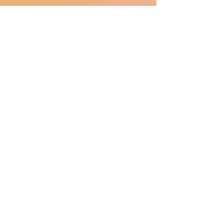
匡智屯門晨崗學校
Hong Chi Morninghill School, Tuen Mun