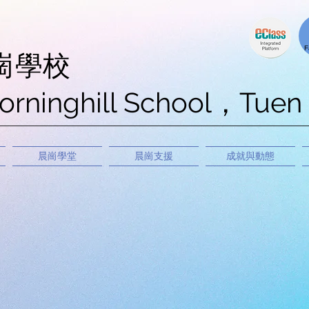
F
崗學校
orninghill School，Tuen
晨崗學堂
晨崗支援
成就與動態