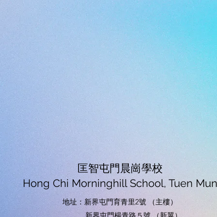
匡智屯門晨崗學校
Hong Chi Morninghill School, Tuen Mu
地址：
新界屯門育青里2號 （主樓）
新界屯門楊青路５號 （新翼）