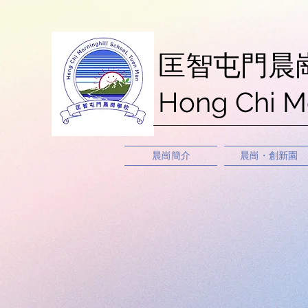
匡智屯門晨
Hong Chi M
晨崗簡介
晨崗・創新園