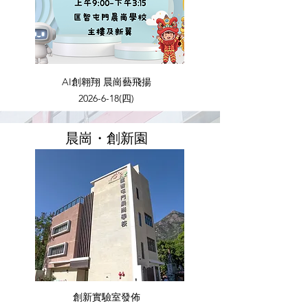
AI創翱翔 晨崗藝飛揚
2026-6-18
(四)
​晨崗・創新園
創新實驗室發佈