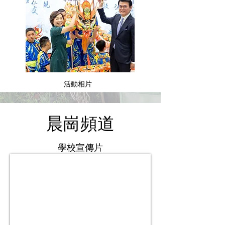
活動相片
​晨崗頻道
學校宣傳片