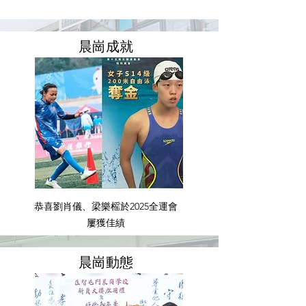
晨​崗成就
恭喜劉肖儀、梁樂榣於2025全運會
屢獲佳績
​晨崗動態